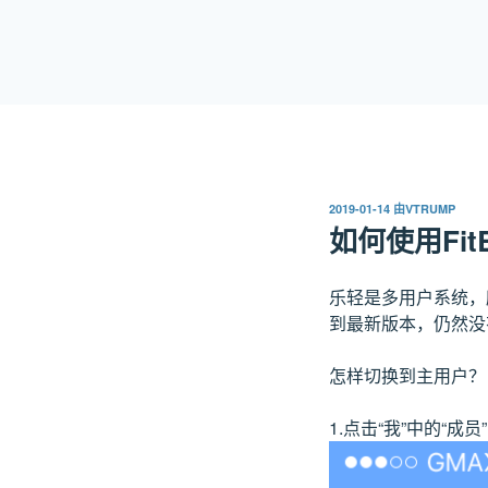
跳
至
内
容
发
2019-01-14
由
VTRUMP
布
如何使用FitBi
于
乐轻是多用户系统，所
到最新版本，仍然没有
怎样切换到主用户？
1.点击“我”中的“成员